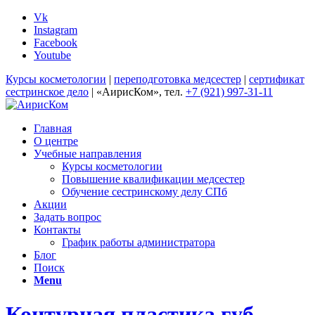
Vk
Instagram
Facebook
Youtube
Курсы косметологии
|
переподготовка медсестер
|
сертификат
сестринское дело
| «АирисКом», тел.
+7 (921) 997-31-11
Главная
О центре
Учебные направления
Курсы косметологии
Повышение квалификации медсестер
Обучение сестринскому делу СПб
Акции
Задать вопрос
Контакты
График работы администратора
Блог
Поиск
Menu
Контурная пластика губ