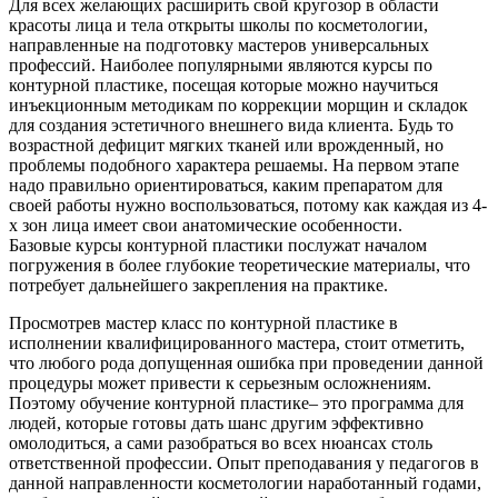
Для всех желающих расширить свой кругозор в области
красоты лица и тела открыты школы по косметологии,
направленные на подготовку мастеров универсальных
профессий. Наиболее популярными являются курсы по
контурной пластике, посещая которые можно научиться
инъекционным методикам по коррекции морщин и складок
для создания эстетичного внешнего вида клиента. Будь то
возрастной дефицит мягких тканей или врожденный, но
проблемы подобного характера решаемы. На первом этапе
надо правильно ориентироваться, каким препаратом для
своей работы нужно воспользоваться, потому как каждая из 4-
х зон лица имеет свои анатомические особенности.
Базовые курсы контурной пластики послужат началом
погружения в более глубокие теоретические материалы, что
потребует дальнейшего закрепления на практике.
Просмотрев мастер класс по контурной пластике в
исполнении квалифицированного мастера, стоит отметить,
что любого рода допущенная ошибка при проведении данной
процедуры может привести к серьезным осложнениям.
Поэтому обучение контурной пластике– это программа для
людей, которые готовы дать шанс другим эффективно
омолодиться, а сами разобраться во всех нюансах столь
ответственной профессии. Опыт преподавания у педагогов в
данной направленности косметологии наработанный годами,